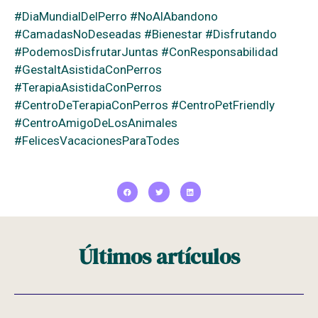
#DiaMundialDelPerro #NoAlAbandono
#CamadasNoDeseadas #Bienestar #Disfrutando
#PodemosDisfrutarJuntas #ConResponsabilidad
#GestaltAsistidaConPerros
#TerapiaAsistidaConPerros
#CentroDeTerapiaConPerros #CentroPetFriendly
#CentroAmigoDeLosAnimales
#FelicesVacacionesParaTodes
Últimos artículos